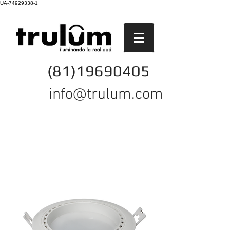
UA-74929338-1
(81)19690405
info@trulum.com
ILUMINACIÓN
COMERCIAL