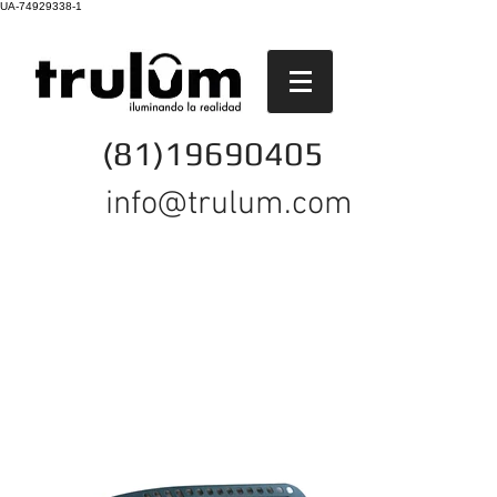
UA-74929338-1
(81)19690405
info@trulum.com
ALUMBRADO PÚBLICO