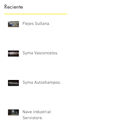
Reciente
Flejes Sultana.
as
Syma Vasconcelos.
Syma Autoshampoo.
Nave industrial
Servistore.