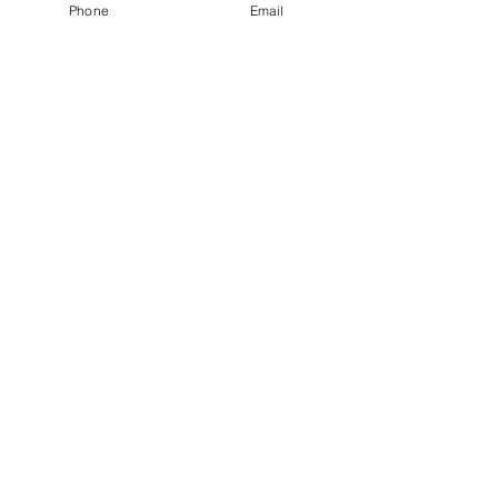
Phone
Email
Nave industrial Servistore.
Da color a tu iluminación.
Iluminación Exterior.
Vestíbulos Metrorrey.