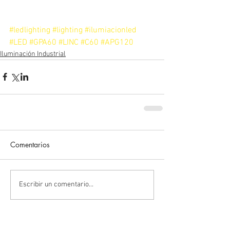
#ledlighting
#lighting
#ilumiacionled
#LED
#GPA60
#LINC
#C60
#APG120
Iluminación Industrial
Comentarios
Escribir un comentario...