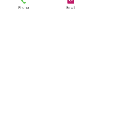
Phone
Email
Nave industrial Servistore.
Da color a tu iluminación.
Iluminación Exterior.
Vestíbulos Metrorrey.